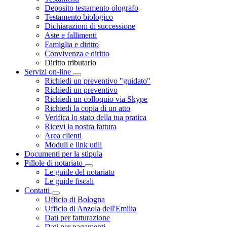
Deposito testamento olografo
Testamento biologico
Dichiarazioni di successione
Aste e fallimenti
Famiglia e diritto
Convivenza e diritto
Diritto tributario
Servizi on-line
Toggle Dropdown
Richiedi un preventivo "guidato"
Richiedi un preventivo
Richiedi un colloquio via Skype
Richiedi la copia di un atto
Verifica lo stato della tua pratica
Ricevi la nostra fattura
Area clienti
Moduli e link utili
Documenti per la stipula
Pillole di notariato
Toggle Dropdown
Le guide del notariato
Le guide fiscali
Contatti
Toggle Dropdown
Ufficio di Bologna
Ufficio di Anzola dell'Emilia
Dati per fatturazione
Dati per pagamenti