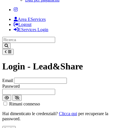
Area EServices
Logout
EServices Login
Login - Lead&Share
Loading...
Email
Password
Rimani connesso
Hai dimenticato le credenziali?
Clicca qui
per recuperare la
password.