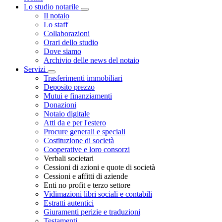
Lo studio notarile
Toggle Dropdown
Il notaio
Lo staff
Collaborazioni
Orari dello studio
Dove siamo
Archivio delle news del notaio
Servizi
Toggle Dropdown
Trasferimenti immobiliari
Deposito prezzo
Mutui e finanziamenti
Donazioni
Notaio digitale
Atti da e per l'estero
Procure generali e speciali
Costituzione di società
Cooperative e loro consorzi
Verbali societari
Cessioni di azioni e quote di società
Cessioni e affitti di aziende
Enti no profit e terzo settore
Vidimazioni libri sociali e contabili
Estratti autentici
Giuramenti perizie e traduzioni
Testamenti