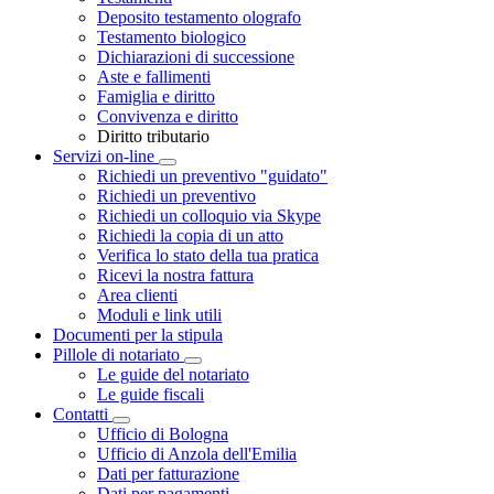
Deposito testamento olografo
Testamento biologico
Dichiarazioni di successione
Aste e fallimenti
Famiglia e diritto
Convivenza e diritto
Diritto tributario
Servizi on-line
Toggle Dropdown
Richiedi un preventivo "guidato"
Richiedi un preventivo
Richiedi un colloquio via Skype
Richiedi la copia di un atto
Verifica lo stato della tua pratica
Ricevi la nostra fattura
Area clienti
Moduli e link utili
Documenti per la stipula
Pillole di notariato
Toggle Dropdown
Le guide del notariato
Le guide fiscali
Contatti
Toggle Dropdown
Ufficio di Bologna
Ufficio di Anzola dell'Emilia
Dati per fatturazione
Dati per pagamenti