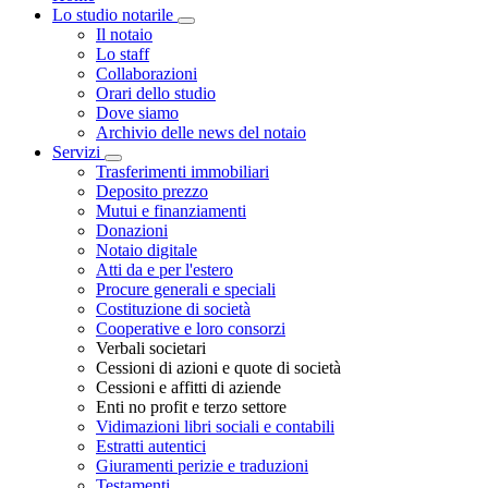
Lo studio notarile
Toggle Dropdown
Il notaio
Lo staff
Collaborazioni
Orari dello studio
Dove siamo
Archivio delle news del notaio
Servizi
Toggle Dropdown
Trasferimenti immobiliari
Deposito prezzo
Mutui e finanziamenti
Donazioni
Notaio digitale
Atti da e per l'estero
Procure generali e speciali
Costituzione di società
Cooperative e loro consorzi
Verbali societari
Cessioni di azioni e quote di società
Cessioni e affitti di aziende
Enti no profit e terzo settore
Vidimazioni libri sociali e contabili
Estratti autentici
Giuramenti perizie e traduzioni
Testamenti