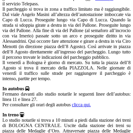
il servizio Telepass.
Il parcheggio si trova in zona a traffico limitato ma è raggiungibile.
Dal viale Angelo Masini all’altezza dell’autostazione imboccate via
Capo di Lucca. Proseguite lungo via Capo di Lucca. Quando la
strada si sdoppia girate a destra in via del Pallone. Proseguite lungo
via del Pallone. Alla fine di via del Pallone (al semaforo all’incrocio
con via Irnerio) passate sotto un arco e proseguite diritto in via
Alessandrini. Qui occorre fare attenzione e girare a destra in via Ciro
Menotti (in direzione piazza dell’8 Agosto). Così arrivate in piazza
dell’8 Agosto direttamente all’ingresso del parcheggio. Lungo tutto
il percorso trovate le indicazioni del parcheggio pubblico.
Il venerdì a Bologna è giorno di mercato. Su tutta la piazza dell’8
Agosto si trova il mercato della PIAZZOLA. Nelle giornate di
venerdì il traffico sulle strade per raggiungere il parcheggio è
intenso, partite per tempo.
In autobus
Fermano davanti allo studio notarile le seguenti linee dell’autobus:
linea 11 e linea 27.
Per consultare gli orari degli autobus
clicca qui.
In treno
Lo studio notarile si trova a 10 minuti a piedi dalla stazione dei treni
di BOLOGNA CENTRALE. Uscite dalla stazione dei treni su
piazza delle Medaglie d’Oro. Attraversate piazza delle Medaglie