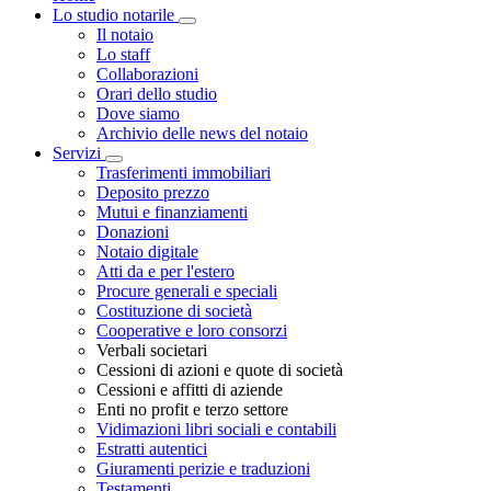
Lo studio notarile
Toggle Dropdown
Il notaio
Lo staff
Collaborazioni
Orari dello studio
Dove siamo
Archivio delle news del notaio
Servizi
Toggle Dropdown
Trasferimenti immobiliari
Deposito prezzo
Mutui e finanziamenti
Donazioni
Notaio digitale
Atti da e per l'estero
Procure generali e speciali
Costituzione di società
Cooperative e loro consorzi
Verbali societari
Cessioni di azioni e quote di società
Cessioni e affitti di aziende
Enti no profit e terzo settore
Vidimazioni libri sociali e contabili
Estratti autentici
Giuramenti perizie e traduzioni
Testamenti