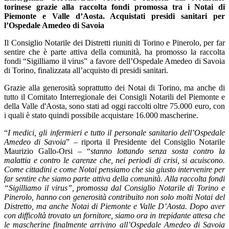
torinese grazie alla raccolta fondi promossa tra i Notai di
Piemonte e Valle d’Aosta. Acquistati presidi sanitari per
l’Ospedale Amedeo di Savoia
Il Consiglio Notarile dei Distretti riuniti di Torino e Pinerolo, per far
sentire che è parte attiva della comunità, ha promosso la raccolta
fondi “Sigilliamo il virus” a favore dell’Ospedale Amedeo di Savoia
di Torino, finalizzata all’acquisto di presidi sanitari.
Grazie alla generosità soprattutto dei Notai di Torino, ma anche di
tutto il Comitato Interregionale dei Consigli Notarili del Piemonte e
della Valle d'Aosta, sono stati ad oggi raccolti oltre 75.000 euro, con
i quali è stato quindi possibile acquistare 16.000 mascherine.
“
I medici, gli infermieri e tutto il personale sanitario dell’Ospedale
Amedeo di Savoia
” – riporta il Presidente del Consiglio Notarile
Maurizio Gallo-Orsi – “
stanno lottando senza sosta contro la
malattia e contro le carenze che, nei periodi di crisi, si acuiscono.
Come cittadini e come Notai pensiamo che sia giusto intervenire per
far sentire che siamo parte attiva della comunità. Alla raccolta fondi
“Sigilliamo il virus”, promossa dal Consiglio Notarile di Torino e
Pinerolo, hanno con generosità contribuito non solo molti Notai del
Distretto, ma anche Notai di Piemonte e Valle D’Aosta. Dopo aver
con difficoltà trovato un fornitore, siamo ora in trepidante attesa che
le mascherine finalmente arrivino all’Ospedale Amedeo di Savoia