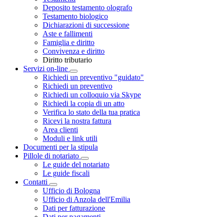
Deposito testamento olografo
Testamento biologico
Dichiarazioni di successione
Aste e fallimenti
Famiglia e diritto
Convivenza e diritto
Diritto tributario
Servizi on-line
Toggle Dropdown
Richiedi un preventivo "guidato"
Richiedi un preventivo
Richiedi un colloquio via Skype
Richiedi la copia di un atto
Verifica lo stato della tua pratica
Ricevi la nostra fattura
Area clienti
Moduli e link utili
Documenti per la stipula
Pillole di notariato
Toggle Dropdown
Le guide del notariato
Le guide fiscali
Contatti
Toggle Dropdown
Ufficio di Bologna
Ufficio di Anzola dell'Emilia
Dati per fatturazione
Dati per pagamenti