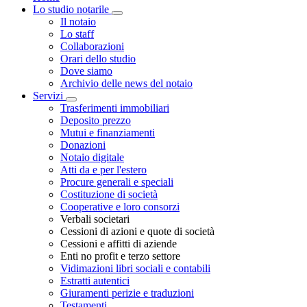
Lo studio notarile
Toggle Dropdown
Il notaio
Lo staff
Collaborazioni
Orari dello studio
Dove siamo
Archivio delle news del notaio
Servizi
Toggle Dropdown
Trasferimenti immobiliari
Deposito prezzo
Mutui e finanziamenti
Donazioni
Notaio digitale
Atti da e per l'estero
Procure generali e speciali
Costituzione di società
Cooperative e loro consorzi
Verbali societari
Cessioni di azioni e quote di società
Cessioni e affitti di aziende
Enti no profit e terzo settore
Vidimazioni libri sociali e contabili
Estratti autentici
Giuramenti perizie e traduzioni
Testamenti