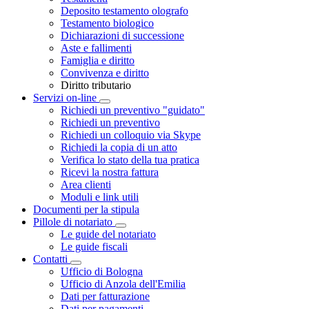
Deposito testamento olografo
Testamento biologico
Dichiarazioni di successione
Aste e fallimenti
Famiglia e diritto
Convivenza e diritto
Diritto tributario
Servizi on-line
Toggle Dropdown
Richiedi un preventivo "guidato"
Richiedi un preventivo
Richiedi un colloquio via Skype
Richiedi la copia di un atto
Verifica lo stato della tua pratica
Ricevi la nostra fattura
Area clienti
Moduli e link utili
Documenti per la stipula
Pillole di notariato
Toggle Dropdown
Le guide del notariato
Le guide fiscali
Contatti
Toggle Dropdown
Ufficio di Bologna
Ufficio di Anzola dell'Emilia
Dati per fatturazione
Dati per pagamenti