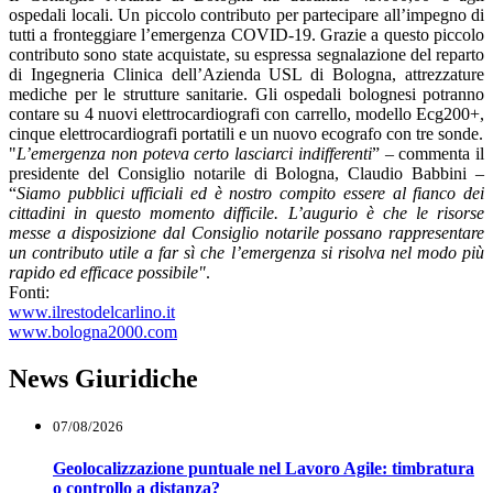
ospedali locali. Un piccolo contributo per partecipare all’impegno di
tutti a fronteggiare l’emergenza COVID-19. Grazie a questo piccolo
contributo sono state acquistate, su espressa segnalazione del reparto
di Ingegneria Clinica dell’Azienda USL di Bologna, attrezzature
mediche per le strutture sanitarie. Gli ospedali bolognesi potranno
contare su 4 nuovi elettrocardiografi con carrello, modello Ecg200+,
cinque elettrocardiografi portatili e un nuovo ecografo con tre sonde.
"
L’emergenza non poteva certo lasciarci indifferenti
” – commenta il
presidente del Consiglio notarile di Bologna, Claudio Babbini –
“
Siamo pubblici ufficiali ed è nostro compito essere al fianco dei
cittadini in questo momento difficile. L’augurio è che le risorse
messe a disposizione dal Consiglio notarile possano rappresentare
un contributo utile a far sì che l’emergenza si risolva nel modo più
rapido ed efficace possibile"
.
Fonti:
www.ilrestodelcarlino.it
www.bologna2000.com
News Giuridiche
07/08/2026
Geolocalizzazione puntuale nel Lavoro Agile: timbratura
o controllo a distanza?