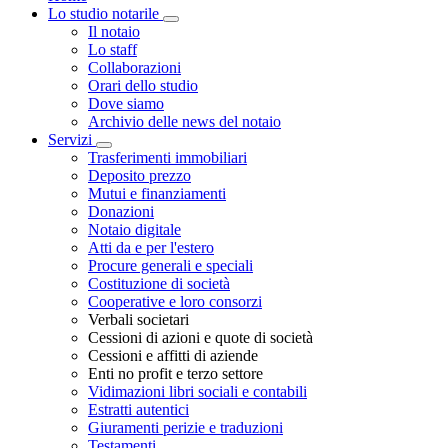
Lo studio notarile
Toggle Dropdown
Il notaio
Lo staff
Collaborazioni
Orari dello studio
Dove siamo
Archivio delle news del notaio
Servizi
Toggle Dropdown
Trasferimenti immobiliari
Deposito prezzo
Mutui e finanziamenti
Donazioni
Notaio digitale
Atti da e per l'estero
Procure generali e speciali
Costituzione di società
Cooperative e loro consorzi
Verbali societari
Cessioni di azioni e quote di società
Cessioni e affitti di aziende
Enti no profit e terzo settore
Vidimazioni libri sociali e contabili
Estratti autentici
Giuramenti perizie e traduzioni
Testamenti