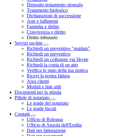
Deposito testamento olografo
Testamento biologico
Dichiarazioni di successione
Aste e fallimenti
Famiglia e diritto
Convivenza e diritto
Diritto tributario
Servizi on-line
Toggle Dropdown
Richiedi un preventivo "guidato"
Richiedi un preventivo
Richiedi un colloquio via Skype
Richiedi la copia di un atto
Verifica lo stato della tua pratica
Ricevi la nostra fattura
Area clienti
Moduli e link utili
Documenti per la stipula
Pillole di notariato
Toggle Dropdown
Le guide del notariato
Le guide fiscali
Contatti
Toggle Dropdown
Ufficio di Bologna
Ufficio di Anzola dell'Emilia
Dati per fatturazione
Dati per pagamenti